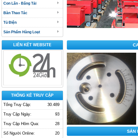
Con Lăn - Băng Tải
Bàn Thao Tác
Tủ Điện
Sản Phẩm Hàng Loạt
CA
LIÊN KẾT WEBSITE
THỐNG KÊ TRUY CẬP
Tổng Truy Cập:
30.489
Truy Cập Ngày:
93
Truy Cập Hôm Qua:
28
SẢN 
Số Người Online:
20