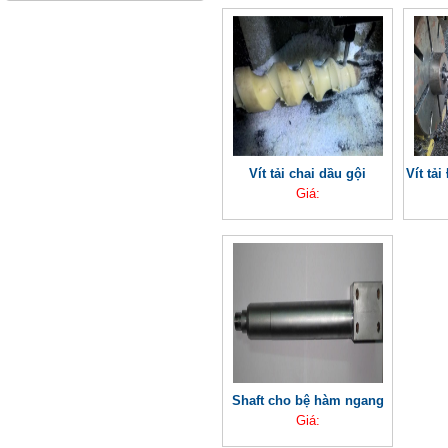
Vít tải chai dầu gội
Vít tả
Giá:
Shaft cho bệ hàm ngang
Giá: